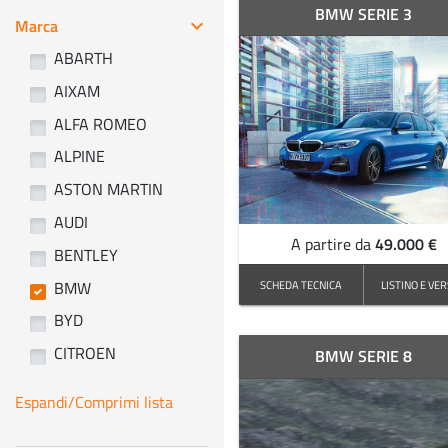
BMW SERIE 3
Marca
keyboard_arrow_right
ABARTH
AIXAM
ALFA ROMEO
ALPINE
ASTON MARTIN
AUDI
49.000 €
A partire da
BENTLEY
BMW
SCHEDA TECNICA
LISTINO E VER
BYD
CITROEN
BMW SERIE 8
Espandi/Comprimi lista