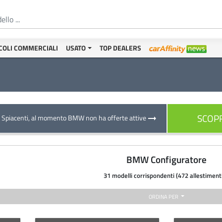
COLI COMMERCIALI
USATO
TOP DEALERS
SCOPR
Spiacenti, al momento BMW non ha offerte attive
arrow_right_alt
BMW Configuratore
31 modelli corrispondenti (472 allestiment
ORDINA PER