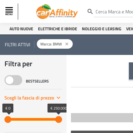
search
AUTO NUOVE
ELETTRICHE E IBRIDE
NOLEGGIO E LEASING
VEI
Marca: BMW
FILTRI ATTIVI
close
Filtra per
BESTSELLERS
Scegli la fascia di prezzo
keyboard_arrow_right
€ 0
€ 250.000