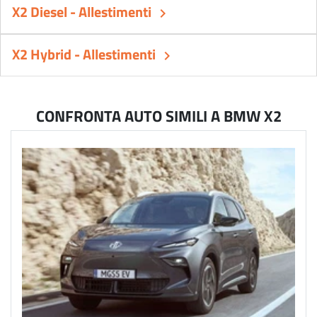
X2 Diesel - Allestimenti
keyboard_arrow_right
X2 Hybrid - Allestimenti
keyboard_arrow_right
CONFRONTA AUTO SIMILI A BMW X2