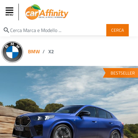
search
CERCA
BMW
X2
BESTSELLER