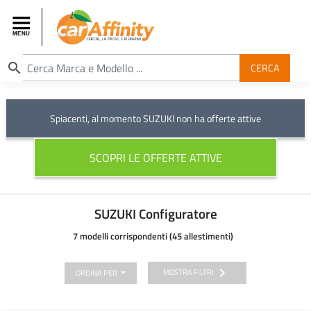
search
CERCA
Spiacenti, al momento SUZUKI non ha offerte attive
SCOPRI LE OFFERTE ATTIVE
SUZUKI Configuratore
7 modelli corrispondenti (45 allestimenti)
chevron_right
MOSTRA FILTRI
ORDINA PER