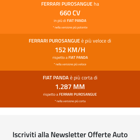
FERRARI PUROSANGUE
ha
FIAT DOBLO
660 CV
in più di
FIAT PANDA
PROMO
* nella versione più potente
FERRARI PUROSANGUE
è più veloce di
152 KM/H
rispetto a
FIAT PANDA
* nella versione più veloce
FIAT PANDA
è più corta di
1.287 MM
rispetto a
FERRARI PUROSANGUE
* nella versione più corta
Iscriviti alla Newsletter Offerte Auto