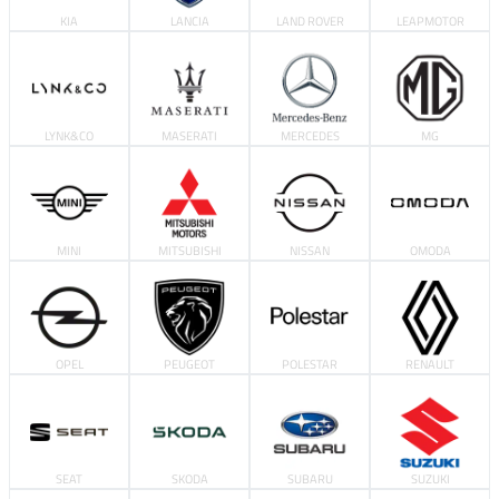
KIA
LANCIA
LAND ROVER
LEAPMOTOR
LYNK&CO
MASERATI
MERCEDES
MG
MINI
MITSUBISHI
NISSAN
OMODA
OPEL
PEUGEOT
POLESTAR
RENAULT
SEAT
SKODA
SUBARU
SUZUKI