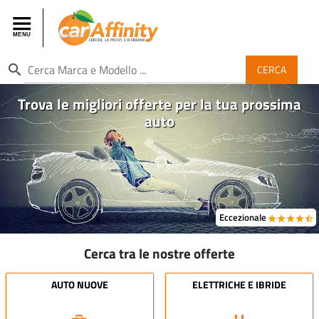
search
CERCA
Trova le migliori offerte per la tua prossima
auto
Eccezionale
grade
grade
grade
grade
star_half
Cerca tra le nostre offerte
AUTO NUOVE
ELETTRICHE E IBRIDE