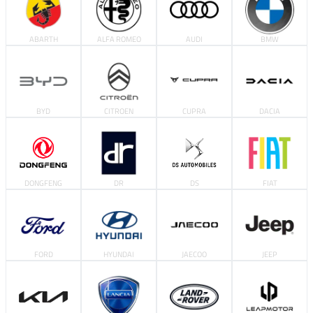
ABARTH
ALFA ROMEO
AUDI
BMW
BYD
CITROEN
CUPRA
DACIA
DONGFENG
DR
DS
FIAT
FORD
HYUNDAI
JAECOO
JEEP