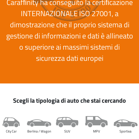
Carafﬁnity ha conseguito la certiﬁcazione
INTERNAZIONALE ISO 27001, a
dimostrazione che il proprio sistema di
gestione di informazioni e dati è allineato
o superiore ai massimi sistemi di
sicurezza dati europei
Scegli la tipologia di auto che stai cercando
City Car
Berlina / Wagon
SUV
MPV
Sportiva