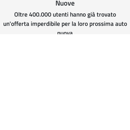
Nuove
Oltre 400.000 utenti hanno già trovato
un'offerta imperdibile per la loro prossima auto
nuova
Resta sempre aggiornato in tempo reale
con la nostra Newsletter "Offerte Auto
Nuove"
Nome
Email