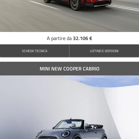
32.106 €
A partire da
SCHEDA TECNICA
LISTINO E VERSIONI
MINI NEW COOPER CABRIO