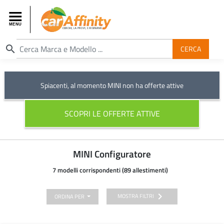
search
CERCA
Spiacenti, al momento MINI non ha offerte attive
SCOPRI LE OFFERTE ATTIVE
MINI Configuratore
7 modelli corrispondenti (89 allestimenti)
chevron_right
MOSTRA FILTRI
ORDINA PER