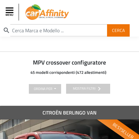
search
CERCA
MPV crossover configuratore
45 modelli corrispondenti (472 allestimenti)
chevron_right
MOSTRA FILTRI
ORDINA PER
CITROËN BERLINGO VAN
BESTSELLER