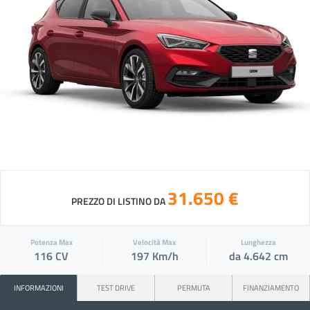
31.650 €
PREZZO DI LISTINO DA
Potenza Max
Velocità Max
Lunghezza
116 CV
197 Km/h
da 4.642 cm
INFORMAZIONI
TEST DRIVE
PERMUTA
FINANZIAMENTO