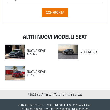
CONFRONTA
ALTRI NUOVI MODELLI SEAT
NUOVA SEAT
SEAT ATECA
ARONA
NUOVA SEAT
IBIZA
©2026 carAffinity - Tutti i diritti riservati
CAR AFFINITY S.R.L. - VIALE RESTELLI, 3 - 20124 MILANO
PI: IT08237080968 - CF: IT08237080968 - REA: 2011628