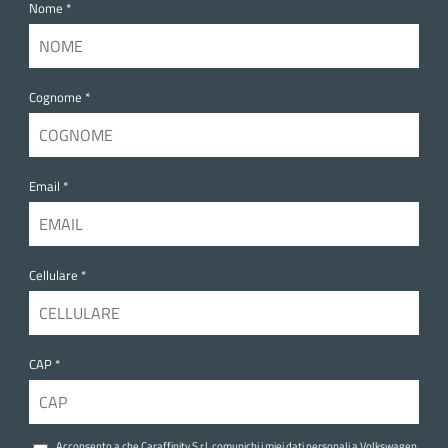
Nome *
Cognome *
Email *
Cellulare *
CAP *
Acconsento a che Caraffinity S.r.l. comunichi i miei dati personali a Volkswagen