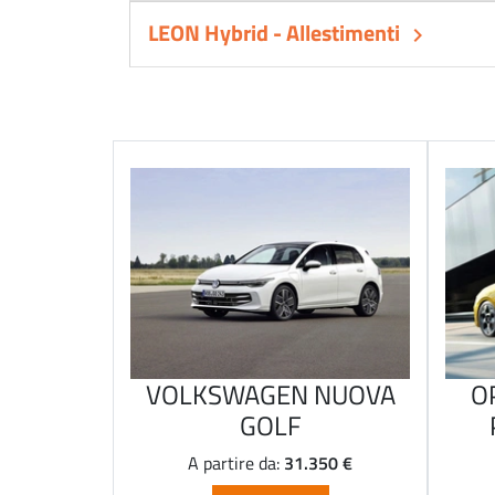
LEON Hybrid - Allestimenti
keyboard_arrow_right
VOLKSWAGEN NUOVA
O
GOLF
31.350 €
A partire da: