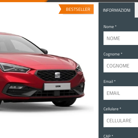
BESTSELLER
INFORMAZIONI
Nome *
Cognome *
Email *
Cellulare *
CAP *