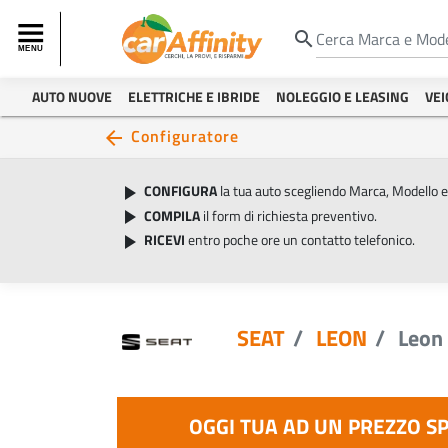
search
AUTO NUOVE
ELETTRICHE E IBRIDE
NOLEGGIO E LEASING
VEI
Configuratore
arrow_back
CONFIGURA
la tua auto scegliendo Marca, Modello 
play_arrow
COMPILA
il form di richiesta preventivo.
play_arrow
RICEVI
entro poche ore un contatto telefonico.
play_arrow
SEAT
LEON
Leon 
OGGI TUA AD UN PREZZO S