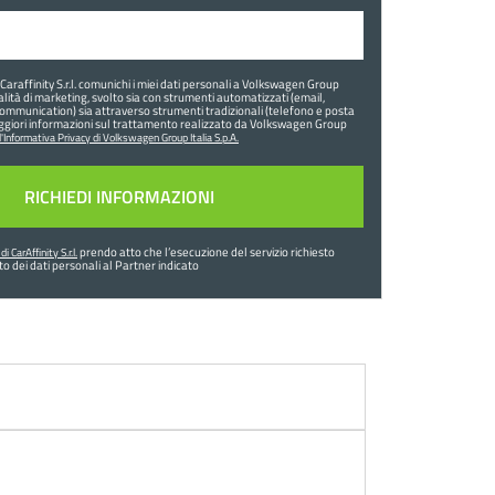
araffinity S.r.l. comunichi i miei dati personali a Volkswagen Group
inalità di marketing, svolto sia con strumenti automatizzati (email,
ommunication) sia attraverso strumenti tradizionali (telefono e posta
ggiori informazioni sul trattamento realizzato da Volkswagen Group
l'Informativa Privacy di Volkswagen Group Italia S.p.A.
prendo atto che l’esecuzione del servizio richiesto
i CarAffinity S.r.l.
o dei dati personali al Partner indicato