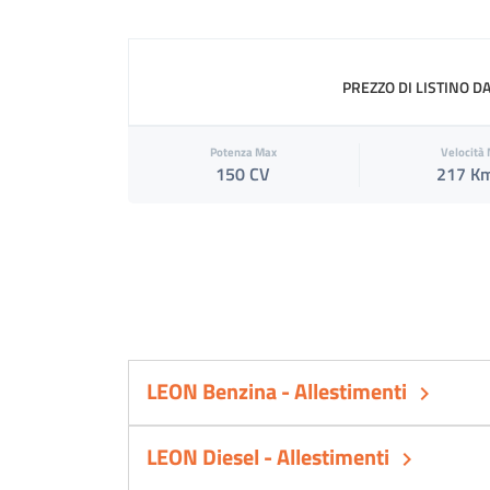
PREZZO DI LISTINO D
Potenza Max
Velocità
150 CV
217 K
LEON Benzina - Allestimenti
keyboard_arrow_right
LEON Diesel - Allestimenti
keyboard_arrow_right