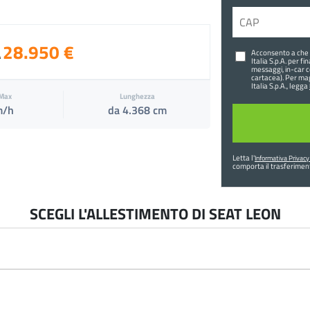
28.950 €
Acconsento a che C
A
Italia S.p.A. per f
messaggi, in-car c
cartacea). Per ma
Italia S.p.A., legga
 Max
Lunghezza
m/h
da 4.368 cm
Letta l'
Informativa Privacy d
comporta il trasferiment
SCEGLI L'ALLESTIMENTO DI SEAT LEON