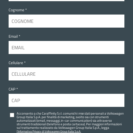
Cognome *
Email *
Cellulare *
CAP *
Acconsento a che Caraffinity S.r.l. comunichi i miei dati personali a Volkswagen
Group Italia S.p.A. per finalità di marketing, svolto sia con strumenti
automatizzati (email, messaggi, in-car communication) sia attraverso
strumenti tradizionali (telefono e posta cartacea). Per maggiori informazioni
sul trattamento realizzato da Volkswagen Group Italia S.p.A., legga
l'Informativa Privacy di Volkswagen Group Italia S.p.A.