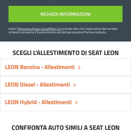
Letta l'
prendo atto che l’esecuzione del servizio
Informativa Privacy di CarAffinity S.r.l.
richiesto comporta il trasferimento dei dati personali al Partner indicato
SCEGLI L'ALLESTIMENTO DI SEAT LEON
LEON Benzina - Allestimenti
keyboard_arrow_right
LEON Diesel - Allestimenti
keyboard_arrow_right
LEON Hybrid - Allestimenti
keyboard_arrow_right
CONFRONTA AUTO SIMILI A SEAT LEON