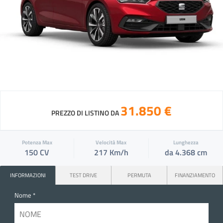
31.850 €
PREZZO DI LISTINO DA
Potenza Max
Velocità Max
Lunghezza
150 CV
217 Km/h
da 4.368 cm
INFORMAZIONI
TEST DRIVE
PERMUTA
FINANZIAMENTO
Nome *