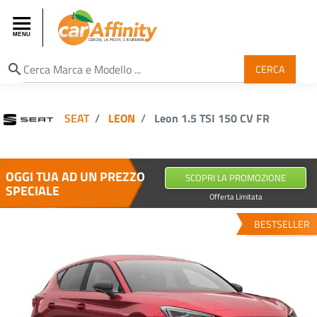
search
CERCA
SEAT
LEON
Leon 1.5 TSI 150 CV FR
OGGI TUA AD UN PREZZO
SCOPRI LA PROMOZIONE
SPECIALE
Offerta Limitata
BESTSELLER