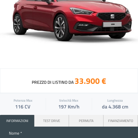
33.900 €
PREZZO DI LISTINO DA
Potenza Max
Velocità Max
Lunghezza
116 CV
197 Km/h
da 4.368 cm
INFORMAZIONI
TEST DRIVE
PERMUTA
FINANZIAMENTO
Nome *