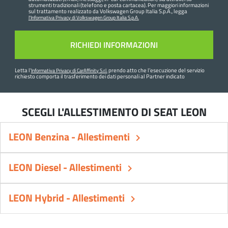
strumenti tradizionali (telefono e posta cartacea). Per maggiori informazioni
sul trattamento realizzato da Volkswagen Group Italia S.p.A., legga
l'Informativa Privacy di Volkswagen Group Italia S.p.A.
Letta l'
prendo atto che l’esecuzione del servizio
Informativa Privacy di CarAffinity S.r.l.
richiesto comporta il trasferimento dei dati personali al Partner indicato
SCEGLI L'ALLESTIMENTO DI SEAT LEON
LEON Benzina - Allestimenti
keyboard_arrow_right
LEON Diesel - Allestimenti
keyboard_arrow_right
LEON Hybrid - Allestimenti
keyboard_arrow_right