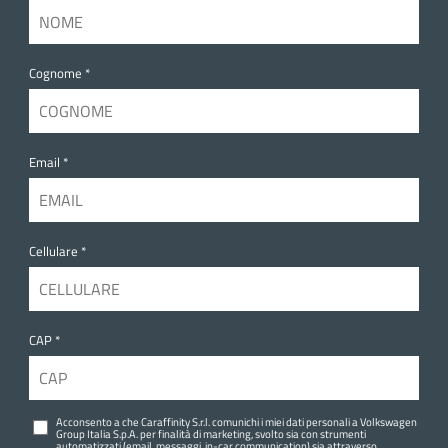
Cognome *
Email *
Cellulare *
CAP *
Acconsento a che Caraffinity S.r.l. comunichi i miei dati personali a Volkswagen
Group Italia S.p.A. per finalità di marketing, svolto sia con strumenti
automatizzati (email, messaggi, in-car communication) sia attraverso