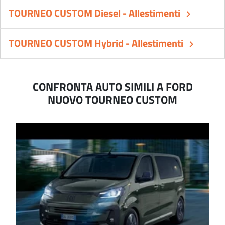
TOURNEO CUSTOM Diesel - Allestimenti
keyboard_arrow_right
TOURNEO CUSTOM Hybrid - Allestimenti
keyboard_arrow_right
CONFRONTA AUTO SIMILI A FORD
NUOVO TOURNEO CUSTOM