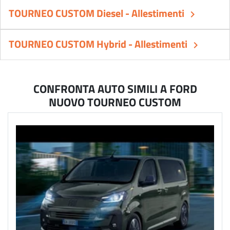
TOURNEO CUSTOM Diesel - Allestimenti
keyboard_arrow_right
TOURNEO CUSTOM Hybrid - Allestimenti
keyboard_arrow_right
CONFRONTA AUTO SIMILI A FORD
NUOVO TOURNEO CUSTOM