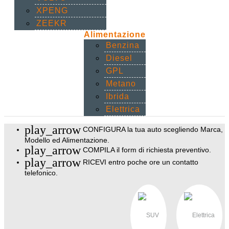
XPENG
ZEEKR
Alimentazione
Benzina
Diesel
GPL
Metano
Ibrida
Elettrica
play_arrow
CONFIGURA
la tua auto scegliendo Marca,
Modello ed Alimentazione.
play_arrow
COMPILA
il form di richiesta preventivo.
play_arrow
RICEVI
entro poche ore un contatto
telefonico.