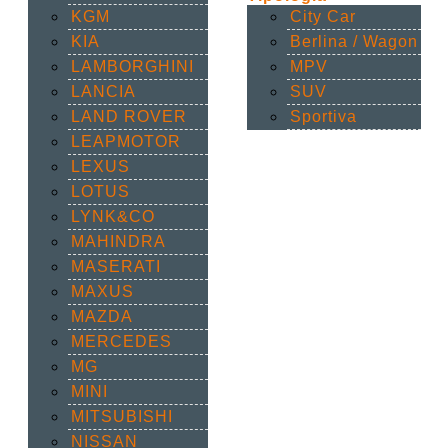
KGM
City Car
KIA
Berlina / Wagon
LAMBORGHINI
MPV
LANCIA
SUV
LAND ROVER
Sportiva
LEAPMOTOR
LEXUS
LOTUS
LYNK&CO
MAHINDRA
MASERATI
MAXUS
MAZDA
MERCEDES
MG
MINI
MITSUBISHI
NISSAN