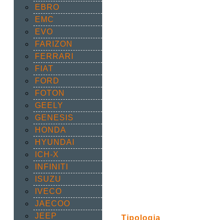
EBRO
EMC
EVO
FARIZON
FERRARI
FIAT
FORD
FOTON
GEELY
GENESIS
HONDA
HYUNDAI
ICH-X
INFINITI
ISUZU
IVECO
JAECOO
JEEP
Tipologia