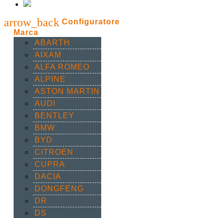
arrow_back
Configuratore
Marca
ABARTH
AIXAM
ALFA ROMEO
ALPINE
ASTON MARTIN
AUDI
BENTLEY
BMW
BYD
CITROEN
CUPRA
DACIA
DONGFENG
DR
DS