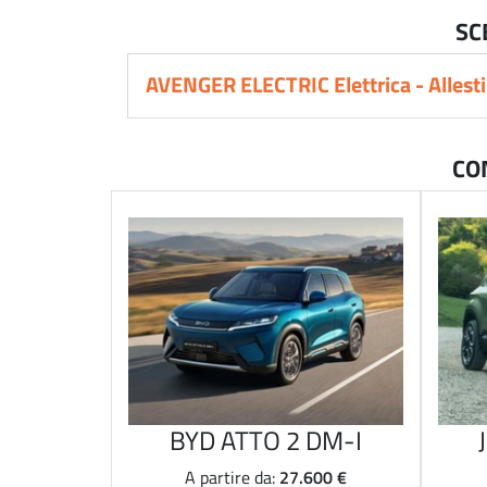
SC
AVENGER ELECTRIC Elettrica - Allest
CO
BYD ATTO 2 DM-I
27.600 €
A partire da: