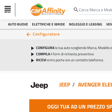
search
AUTO NUOVE
ELETTRICHE E IBRIDE
NOLEGGIO E LEASING
VEI
Configuratore
arrow_back
CONFIGURA
la tua auto scegliendo Marca, Modello 
play_arrow
COMPILA
il form di richiesta preventivo.
play_arrow
RICEVI
entro poche ore un contatto telefonico.
play_arrow
JEEP
AVENGER ELE
OGGI TUA AD UN PREZZO S