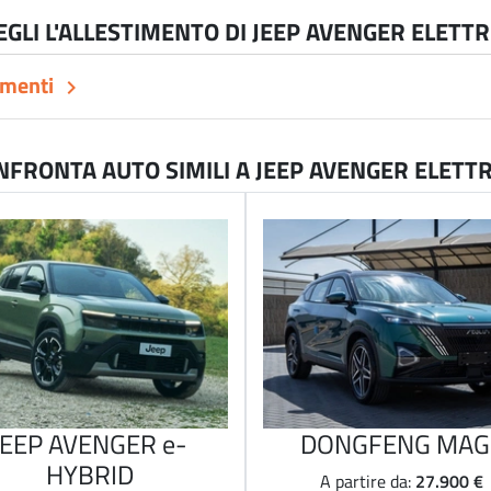
EGLI L'ALLESTIMENTO DI JEEP AVENGER ELETTR
imenti
keyboard_arrow_right
NFRONTA AUTO SIMILI A JEEP AVENGER ELETTR
JEEP AVENGER e-
DONGFENG MAG
HYBRID
27.900 €
A partire da: