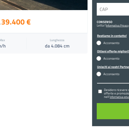
39.400 €
CONSENSO
A
Letta l'
Informativa Privacy
Restiamo in contatto!
 Max
Lunghezza
Acconsento
m/h
da 4.084 cm
Ottieni offerte migliori!
Acconsento
Unisciti ai nostri Partne
Acconsento
Desidero ricevere 
offerte e promozio
nell'
informativa priva