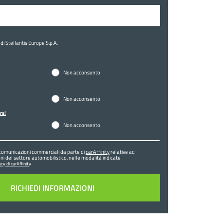
di Stellantis Europe S.p.A.
Non acconsento
Non acconsento
rs!
Non acconsento
comunicazioni commerciali da parte di
carAffinity
relative ad
ni del settore automobilistico, nelle modalità indicate
cy di carAffinity