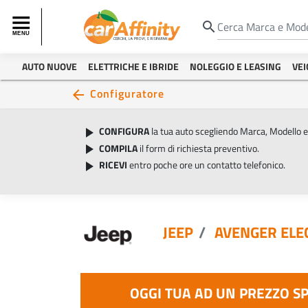
search
AUTO NUOVE
ELETTRICHE E IBRIDE
NOLEGGIO E LEASING
VEI
Configuratore
arrow_back
CONFIGURA
la tua auto scegliendo Marca, Modello 
play_arrow
COMPILA
il form di richiesta preventivo.
play_arrow
RICEVI
entro poche ore un contatto telefonico.
play_arrow
JEEP
AVENGER ELE
OGGI TUA AD UN PREZZO S