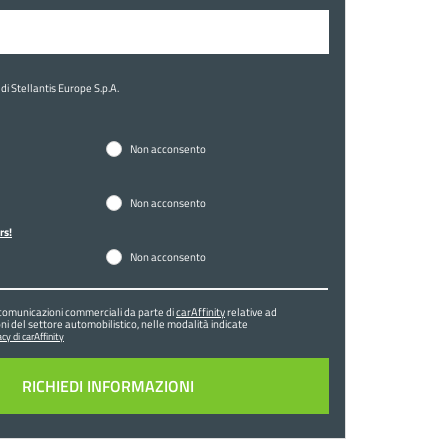
di Stellantis Europe S.p.A.
Non acconsento
Non acconsento
rs!
Non acconsento
comunicazioni commerciali da parte di
carAffinity
relative ad
ni del settore automobilistico, nelle modalità indicate
cy di carAffinity