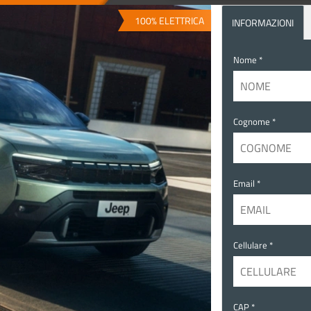
100% ELETTRICA
INFORMAZIONI
Nome *
Cognome *
Email *
Cellulare *
CAP *