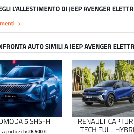
EGLI L'ALLESTIMENTO DI JEEP AVENGER ELETTR
imenti
keyboard_arrow_right
NFRONTA AUTO SIMILI A JEEP AVENGER ELETTR
OMODA 5 SHS-H
RENAULT CAPTUR 
TECH FULL HYBR
28.500 €
A partire da: