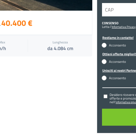
40.400 €
CONSENSO
A
Letta l'
Informativa Privacy
Restiamo in contatto!
 Max
Lunghezza
Acconsento
m/h
da 4.084 cm
Ottieni offerte migliori!
Acconsento
Unisciti ai nostri Partne
Acconsento
Desidero ricevere 
offerte e promozio
nell'
informativa priva