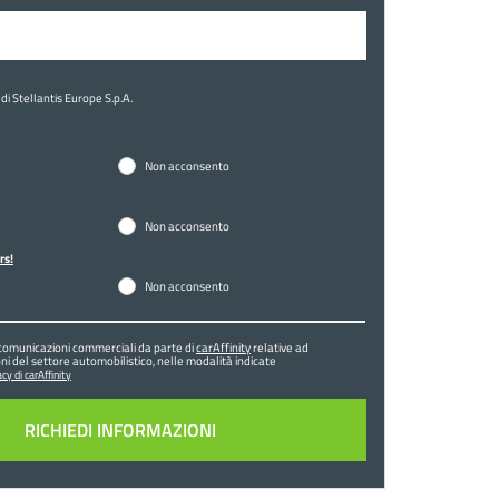
di Stellantis Europe S.p.A.
Non acconsento
Non acconsento
rs!
Non acconsento
comunicazioni commerciali da parte di
carAffinity
relative ad
ni del settore automobilistico, nelle modalità indicate
cy di carAffinity