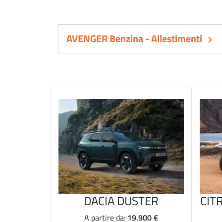
AVENGER Benzina - Allestimenti
keyboard_arrow_right
DACIA DUSTER
CIT
19.900 €
A partire da: