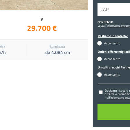
A
CONSENSO
29.700 €
Letta l'
Informativa Privacy
Restiamo in contatto!
Acconsento
 Max
Lunghezza
m/h
da 4.084 cm
Ottieni offerte migliori!
Acconsento
Unisciti ai nostri Partne
Acconsento
Desidero ricevere 
offerte e promozio
nell'
informativa priva