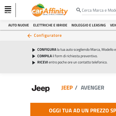
search
AUTO NUOVE
ELETTRICHE E IBRIDE
NOLEGGIO E LEASING
VEI
Configuratore
arrow_back
CONFIGURA
la tua auto scegliendo Marca, Modello 
play_arrow
COMPILA
il form di richiesta preventivo.
play_arrow
RICEVI
entro poche ore un contatto telefonico.
play_arrow
JEEP
AVENGER
OGGI TUA AD UN PREZZO S