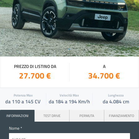
PREZZO DI LISTINO DA
A
27.700 €
34.700 €
Potenza Max
Velocità Max
Lunghezza
da 110 a 145 CV
da 184 a 194 Km/h
da 4.084 cm
INFORMAZIONI
TEST DRIVE
PERMUTA
FINANZIAMENTO
Nome *