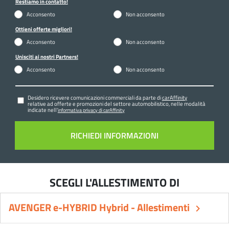
Restiamo in contatto!
Acconsento
Non acconsento
Ottieni offerte migliori!
Acconsento
Non acconsento
Unisciti ai nostri Partners!
Acconsento
Non acconsento
Desidero ricevere comunicazioni commerciali da parte di
carAffinity
relative ad offerte e promozioni del settore automobilistico, nelle modalità
indicate nell'
informativa privacy di carAffinity
SCEGLI L'ALLESTIMENTO DI
AVENGER e-HYBRID Hybrid - Allestimenti
keyboard_arrow_right