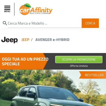
search
CERCA
JEEP
AVENGER e-HYBRID
OGGI TUA AD UN PREZZO
SCOPRI LA PROMOZIONE
SPECIALE
Offerta Limitata
BESTSELLER