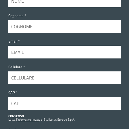
Cognome *
Email *
Cellulare *
CAP *
CONSENSO
Letta l'
di Stellantis Europe S.p.A.
Informativa Privacy