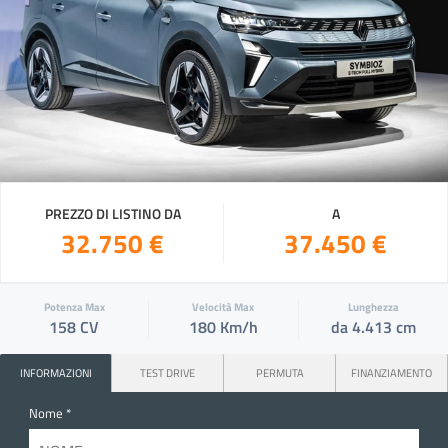
PREZZO DI LISTINO DA
A
32.750 €
37.450 €
Potenza Max
Velocità Max
Lunghezza
158 CV
180 Km/h
da 4.413 cm
INFORMAZIONI
TEST DRIVE
PERMUTA
FINANZIAMENTO
Nome *