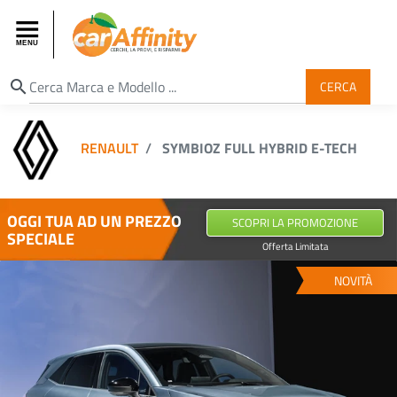
search
CERCA
RENAULT
SYMBIOZ FULL HYBRID E-TECH
OGGI TUA AD UN PREZZO
SCOPRI LA PROMOZIONE
SPECIALE
Offerta Limitata
NOVITÀ