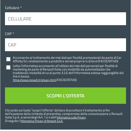
Cellulare *
CAP *
Acconsento al trattamento dei miei dati per finalità promozionali da parte di Car
Affinity Srl, relativamente a prodotti e servizi propri e/o di terzi (FACOLTATIVO)
Letta l'informativa acconsento all’utilizzo dei miei dati personali per finalità di
marketing da parte di Renault Italia con modalità sia automatizzate che
tradizionali, modalità di cui al punto 3.2.E dell’Informativa estesa raggiungibile dal
link in basso.
(FACOLTATIVO)
https://www.renault.it/privacy.html
Cliccando sul tasto "
scopri l'offerta
" dichiaro di accettare il trattamento ai fini
dell’evasione della richiesta di preventivo, comprensivo della comunicazione a Renault
Italia S.p.A. ai sensi degli Art. 1 e 4 dell'
Informativa sulla Privacy
Di seguito l'
Informativa Privacy di Renault S.p.A.