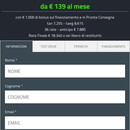
da € 139 al mese
con € 1.000 di bonus sul finanziamento e in Pronta Consegna
tan 7,25% - taeg 8,61%
36 rate - anticipo € 7.885
Rata Finale € 18.340 o sei libero di restituirlo
INFORMAZIONI
TEST DRIVE
PERMUTA
FINANZIAMENTO
Nome *
Cognome *
Email *