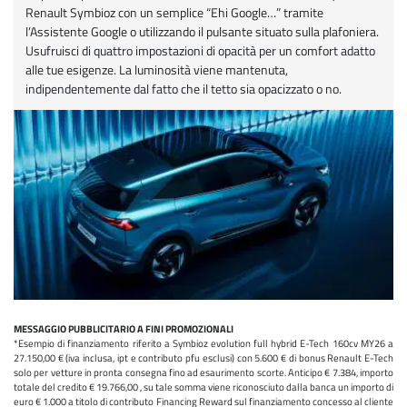
Renault Symbioz con un semplice “Ehi Google…” tramite
l’Assistente Google o utilizzando il pulsante situato sulla plafoniera.
Usufruisci di quattro impostazioni di opacità per un comfort adatto
alle tue esigenze. La luminosità viene mantenuta,
indipendentemente dal fatto che il tetto sia opacizzato o no.
MESSAGGIO PUBBLICITARIO A FINI PROMOZIONALI
*Esempio di finanziamento riferito a Symbioz evolution full hybrid E-Tech 160cv MY26 a
27.150,00 € (iva inclusa, ipt e contributo pfu esclusi) con 5.600 € di bonus Renault E-Tech
solo per vetture in pronta consegna fino ad esaurimento scorte. Anticipo € 7.384, importo
totale del credito € 19.766,00 , su tale somma viene riconosciuto dalla banca un importo di
euro € 1.000 a titolo di contributo Financing Reward sul finanziamento concesso al cliente