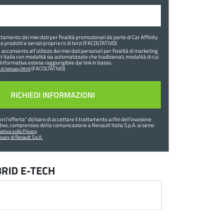
tamento dei miei dati per finalità promozionali da parte di Car Affinity
a prodotti e servizi propri e/o di terzi (FACOLTATIVO)
 acconsento all’utilizzo dei miei dati personali per finalità di marketing
t Italia con modalità sia automatizzate che tradizionali, modalità di cui
’Informativa estesa raggiungibile dal link in basso.
(FACOLTATIVO)
it/privacy.html
ri l'offerta
" dichiaro di accettare il trattamento ai fini dell’evasione
ntivo, comprensivo della comunicazione a Renault Italia S.p.A. ai sensi
ativa sulla Privacy
ivacy di Renault S.p.A.
BRID E-TECH