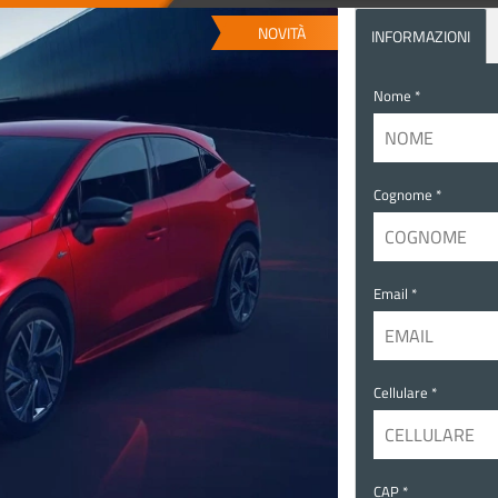
NOVITÀ
INFORMAZIONI
Nome *
Cognome *
Email *
Cellulare *
CAP *