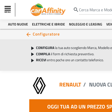
search
AUTO NUOVE
ELETTRICHE E IBRIDE
NOLEGGIO E LEASING
VEI
Configuratore
arrow_back
CONFIGURA
la tua auto scegliendo Marca, Modello 
play_arrow
COMPILA
il form di richiesta preventivo.
play_arrow
RICEVI
entro poche ore un contatto telefonico.
play_arrow
RENAULT
NUOVA CL
OGGI TUA AD UN PREZZO S