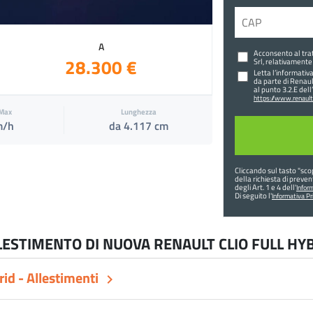
A
Acconsento al trat
28.300 €
Srl, relativamente 
Letta l’informativa
da parte di Renaul
al punto 3.2.E dell
https://www.renault.
 Max
Lunghezza
m/h
da 4.117 cm
Cliccando sul tasto "
scop
della richiesta di preve
degli Art. 1 e 4 dell'
Inform
Di seguito l'
Informativa Pr
LLESTIMENTO DI NUOVA RENAULT CLIO FULL HY
d - Allestimenti
keyboard_arrow_right