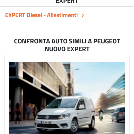
EXPERT Diesel - Allestimenti
keyboard_arrow_right
CONFRONTA AUTO SIMILI A PEUGEOT
NUOVO EXPERT