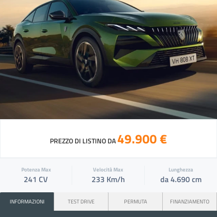
49.900 €
PREZZO DI LISTINO DA
Potenza Max
Velocità Max
Lunghezza
241 CV
233 Km/h
da 4.690 cm
INFORMAZIONI
TEST DRIVE
PERMUTA
FINANZIAMENTO