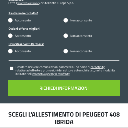
Letta l'
di Stellantis Europe S.p.A.
Informativa Privacy
Restiamo in contatto!
Acconsento
Non acconsento
Ottieni offerte migliori!
Acconsento
Non acconsento
Unisciti ai nostri Partners!
Acconsento
Non acconsento
Desidero ricevere comunicazioni commerciali da parte di
carAffinity
relative ad offerte e promozioni del settore automobilistico, nelle modalità
indicate nell'
informativa privacy di carAffinity
SCEGLI L'ALLESTIMENTO DI PEUGEOT 408
IBRIDA