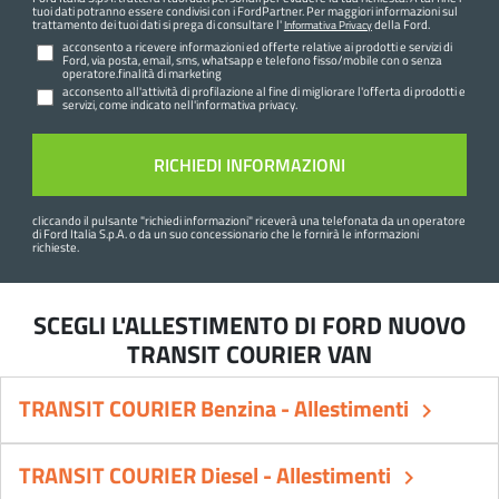
tuoi dati potranno essere condivisi con i FordPartner. Per maggiori informazioni sul
trattamento dei tuoi dati si prega di consultare l'
della Ford.
Informativa Privacy
acconsento a ricevere informazioni ed offerte relative ai prodotti e servizi di
Ford, via posta, email, sms, whatsapp e telefono fisso/mobile con o senza
operatore.finalità di marketing
acconsento all'attività di profilazione al fine di migliorare l'offerta di prodotti e
servizi, come indicato nell'informativa privacy.
cliccando il pulsante "
richiedi informazioni
" riceverà una telefonata da un operatore
di Ford Italia S.p.A. o da un suo concessionario che le fornirà le informazioni
richieste.
SCEGLI L'ALLESTIMENTO DI FORD NUOVO
TRANSIT COURIER VAN
TRANSIT COURIER Benzina - Allestimenti
keyboard_arrow_right
TRANSIT COURIER Diesel - Allestimenti
keyboard_arrow_right