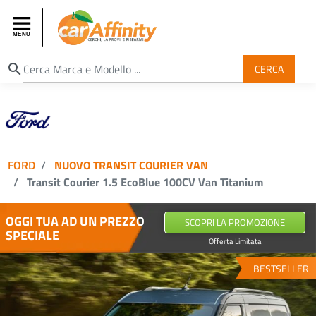
search
CERCA
FORD
NUOVO TRANSIT COURIER VAN
Transit Courier 1.5 EcoBlue 100CV Van Titanium
OGGI TUA AD UN PREZZO
SCOPRI LA PROMOZIONE
SPECIALE
Offerta Limitata
BESTSELLER