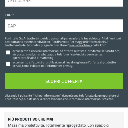
CAP *
Ford Italia S.p.A. tratterà i tuoi dati personali per evadere la tua richiesta. A tal fine i tuoi
dati potranno essere condivisi con i FordPartner. Per maggiori informazioni sul
trattamento dei tuoi dati si prega di consultare l'
della Ford.
Informativa Privacy
acconsento a ricevere informazioni ed offerte relative ai prodotti e servizi di Ford,
via posta, email, sms, whatsapp e telefono fisso/mobile con o senza
operatore.finalità di marketing
acconsento all'attività di profilazione al fine di migliorare l'offerta di prodotti e
servizi, come indicato nell'informativa privacy.
cliccando il pulsante "
richiedi informazioni
" riceverà una telefonata da un operatore di
Ford Italia S.p.A. o da un suo concessionario che le fornirà le informazioni richieste.
PIÙ PRODUTTIVO CHE MAI
Massima produttività. Totalmente riprogettato. Con spazio di