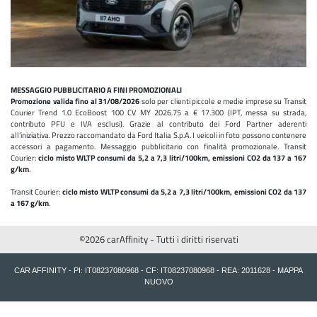
MESSAGGIO PUBBLICITARIO A FINI PROMOZIONALI
Promozione valida fino al 31/08/2026
solo per clienti piccole e medie imprese su Transit
Courier Trend 1.0 EcoBoost 100 CV MY 2026.75 a € 17.300 (IPT, messa su strada,
contributo PFU e IVA esclusi). Grazie al contributo dei Ford Partner aderenti
all’iniziativa. Prezzo raccomandato da Ford Italia S.p.A. I veicoli in foto possono contenere
accessori a pagamento. Messaggio pubblicitario con finalità promozionale. Transit
Courier:
ciclo misto WLTP consumi da 5,2 a 7,3 litri/100km, emissioni CO2 da 137 a 167
g/km
.
Transit Courier:
ciclo misto WLTP consumi da 5,2 a 7,3 litri/100km, emissioni CO2 da 137
a 167 g/km
.
©2026 carAffinity - Tutti i diritti riservati
CAR AFFINITY - PI: IT08237080968 - CF: IT08237080968 - REA: 2011628 -
MAPPA
NUOVO