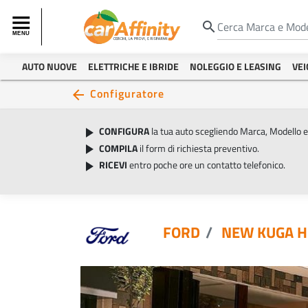
search
AUTO NUOVE
ELETTRICHE E IBRIDE
NOLEGGIO E LEASING
VEI
Configuratore
arrow_back
CONFIGURA
la tua auto scegliendo Marca, Modello 
play_arrow
COMPILA
il form di richiesta preventivo.
play_arrow
RICEVI
entro poche ore un contatto telefonico.
play_arrow
FORD
NEW KUGA H