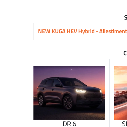
NEW KUGA HEV Hybrid - Allestiment
C
DR 6
S