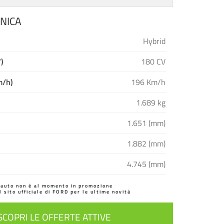
NICA
Hybrid
)
180 CV
m/h)
196 Km/h
1.689 kg
1.651 (mm)
1.882 (mm)
4.745 (mm)
'auto non è al momento in promozione
il sito ufficiale di FORD per le ultime novità
SCOPRI LE OFFERTE ATTIVE