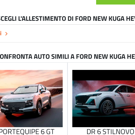
SCEGLI L'ALLESTIMENTO DI FORD NEW KUGA HE
i
keyboard_arrow_right
ONFRONTA AUTO SIMILI A FORD NEW KUGA H
PORTEQUIPE 6 GT
DR 6 STILNOVO