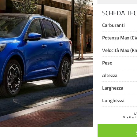
SCHEDA TEC
Carburanti
Potenza Max (CV
Velocità Max (K
Peso
Altezza
Larghezza
Lunghezza
L
Visita 