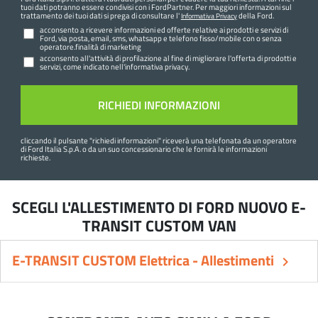
tuoi dati potranno essere condivisi con i FordPartner. Per maggiori informazioni sul
trattamento dei tuoi dati si prega di consultare l'
della Ford.
Informativa Privacy
acconsento a ricevere informazioni ed offerte relative ai prodotti e servizi di
Ford, via posta, email, sms, whatsapp e telefono fisso/mobile con o senza
operatore.finalità di marketing
acconsento all'attività di profilazione al fine di migliorare l'offerta di prodotti e
servizi, come indicato nell'informativa privacy.
cliccando il pulsante "
richiedi informazioni
" riceverà una telefonata da un operatore
di Ford Italia S.p.A. o da un suo concessionario che le fornirà le informazioni
richieste.
SCEGLI L'ALLESTIMENTO DI FORD NUOVO E-
TRANSIT CUSTOM VAN
E-TRANSIT CUSTOM Elettrica - Allestimenti
keyboard_arrow_right