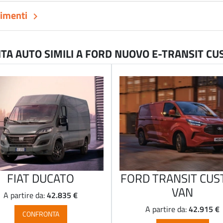
timenti
keyboard_arrow_right
A AUTO SIMILI A FORD NUOVO E-TRANSIT C
FIAT DUCATO
FORD TRANSIT CU
VAN
42.835 €
A partire da:
42.915 €
A partire da:
CONFRONTA