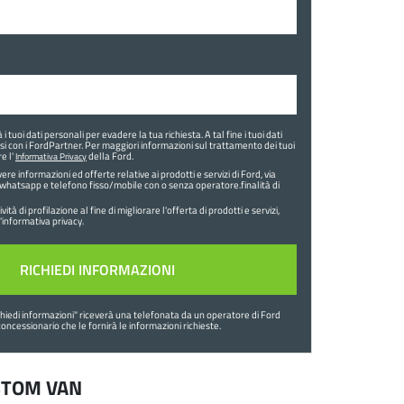
à i tuoi dati personali per evadere la tua richiesta. A tal fine i tuoi dati
i con i FordPartner. Per maggiori informazioni sul trattamento dei tuoi
e l'
della Ford.
Informativa Privacy
re informazioni ed offerte relative ai prodotti e servizi di Ford, via
 whatsapp e telefono fisso/mobile con o senza operatore.finalità di
ità di profilazione al fine di migliorare l'offerta di prodotti e servizi,
'informativa privacy.
chiedi informazioni
" riceverà una telefonata da un operatore di Ford
 concessionario che le fornirà le informazioni richieste.
USTOM VAN