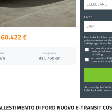
CAP *
60.422 €
Ford Italia S.p.A. tratter
A
potranno essere condivis
dati si prega di consultar
acconsento a riceve
posta, email, sms,
 Max
Lunghezza
marketing
m/h
da 5.450 cm
acconsento all'attiv
come indicato nell
cliccando il pulsante "
ri
Italia S.p.A. o da un suo
'ALLESTIMENTO DI FORD NUOVO E-TRANSIT C