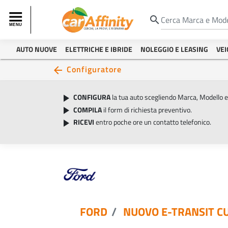
search
AUTO NUOVE
ELETTRICHE E IBRIDE
NOLEGGIO E LEASING
VEI
Configuratore
arrow_back
CONFIGURA
la tua auto scegliendo Marca, Modello 
play_arrow
COMPILA
il form di richiesta preventivo.
play_arrow
RICEVI
entro poche ore un contatto telefonico.
play_arrow
FORD
NUOVO E-TRANSIT C