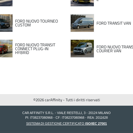
FORD NUOVO TOURNEO
FORD TRANSIT VAN
CUSTOM
FORD NUOVO TRANSIT
FORD NUOVO TRANS
CONNECT PLUG-IN
COURIER VAN
HYBRID
©2026 carAffinity - Tutti i diritti riservati
CAR AFFINITY S.R.L. - VIALE RESTELLI, 3 - 20124 MILANO
PI: IT08237080968 - CF: IT08237080968 - REA: 2011628
SISTEMA DI GESTIONE CERTIFICATO
ISO/IEC 27001