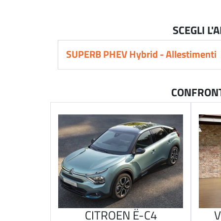
SCEGLI L
SUPERB PHEV Hybrid - Allestimenti
keyb
CONFRONT
CITROEN Ë-C4
V