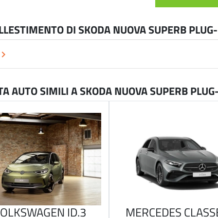
'ALLESTIMENTO DI SKODA NUOVA SUPERB PLUG-
oard_arrow_right
A AUTO SIMILI A SKODA NUOVA SUPERB PLUG-
OLKSWAGEN ID.3
MERCEDES CLASS