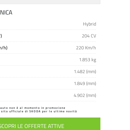
NICA
Hybrid
)
204 CV
m/h)
220 Km/h
1.853 kg
1.482 (mm)
1.849 (mm)
4.902 (mm)
'auto non è al momento in promozione
l sito ufficiale di SKODA per le ultime novità
SCOPRI LE OFFERTE ATTIVE