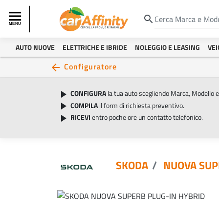
search
AUTO NUOVE
ELETTRICHE E IBRIDE
NOLEGGIO E LEASING
VEI
Configuratore
arrow_back
CONFIGURA
la tua auto scegliendo Marca, Modello 
play_arrow
COMPILA
il form di richiesta preventivo.
play_arrow
RICEVI
entro poche ore un contatto telefonico.
play_arrow
SKODA
NUOVA SUP