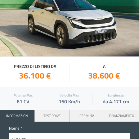
PREZZO DI LISTINO DA
A
36.100 €
38.600 €
Potenza Max
Velocità Max
Lunghezza
61 CV
160 Km/h
da 4.171 cm
INFORMAZIONI
TEST DRIVE
PERMUTA
FINANZIAMENTO
Nome *