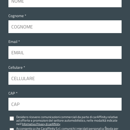
Cognome *
Email *
Cellulare *
CAP *
Desidero ricevere comunicazioni commerciali da parte di carAffinity relative
ad offerte e promozioni del settore automobilistico, nelle modalità indicate
nell'
Informativa Privacy di carAffinity
Acconsento a che Caraffinity S.r.l. comunichi i miei dati personali a Škoda per