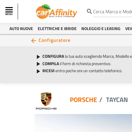
search
AUTO NUOVE
ELETTRICHE E IBRIDE
NOLEGGIO E LEASING
VEI
Configuratore
arrow_back
CONFIGURA
la tua auto scegliendo Marca, Modello 
play_arrow
COMPILA
il form di richiesta preventivo.
play_arrow
RICEVI
entro poche ore un contatto telefonico.
play_arrow
PORSCHE
TAYCAN