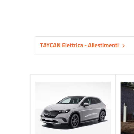
TAYCAN Elettrica - Allestimenti
keyboard_arrow_right