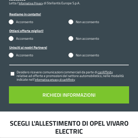
Letta l'
di Stellantis Europe S.p.A.
Informativa Privacy
Restiamo in contatto!
Acconsento
Non acconsento
Ottieni offerte migliori!
Acconsento
Non acconsento
Unisciti ai nostri Partners!
Acconsento
Non acconsento
Desidero ricevere comunicazioni commerciali da parte di
carAffinity
relative ad offerte e promozioni del settore automobilistico, nelle modalità
indicate nell'
informativa privacy di carAffinity
SCEGLI L'ALLESTIMENTO DI OPEL VIVARO
ELECTRIC