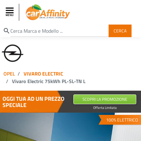
search
CERCA
OPEL
VIVARO ELECTRIC
Vivaro Electric 75kWh PL-SL-TN L
OGGI TUA AD UN PREZZO
SCOPRI LA PROMOZIONE
SPECIALE
Offerta Limitata
100% ELETTRICO