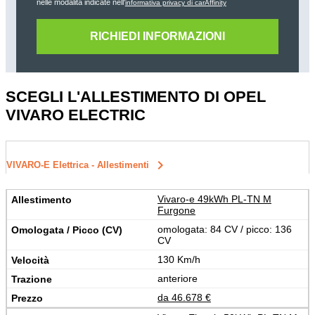
nelle modalità indicate nell'
informativa privacy di carAffinity
SCEGLI L'ALLESTIMENTO DI OPEL
VIVARO ELECTRIC
keyboard_arrow_right
VIVARO-E Elettrica - Allestimenti
Vivaro-e 49kWh PL-TN M
Furgone
omologata: 84 CV / picco: 136
CV
130 Km/h
anteriore
da 46.678 €