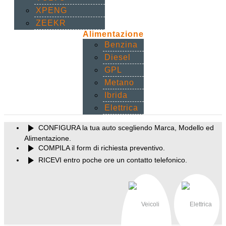
XPENG
ZEEKR
Alimentazione
Benzina
Diesel
GPL
Metano
Ibrida
Elettrica
play_arrow
CONFIGURA
la tua auto scegliendo Marca, Modello ed
Alimentazione.
play_arrow
COMPILA
il form di richiesta preventivo.
play_arrow
RICEVI
entro poche ore un contatto telefonico.