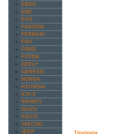
EBRO
EMC
EVO
FARIZON
FERRARI
FIAT
FORD
FOTON
GEELY
GENESIS
HONDA
HYUNDAI
ICH-X
INFINITI
ISUZU
IVECO
JAECOO
JEEP
Tipologia