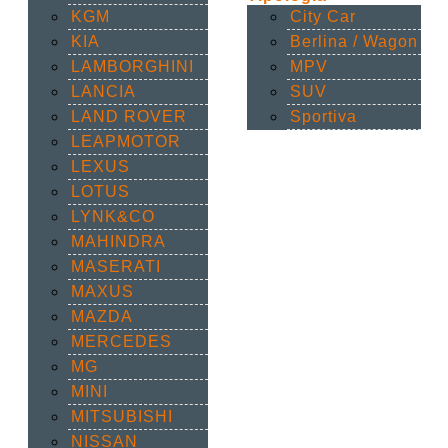
KGM
City Car
KIA
Berlina / Wagon
LAMBORGHINI
MPV
LANCIA
SUV
LAND ROVER
Sportiva
LEAPMOTOR
LEXUS
LOTUS
LYNK&CO
MAHINDRA
MASERATI
MAXUS
MAZDA
MERCEDES
MG
MINI
MITSUBISHI
NISSAN