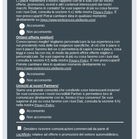
Ci piace mantenere il nostro rapporto con te e solo con te! Ricevi
offerte, promozioni, eventi e altri contenuti interessanti dai nostri
marchi. Restiamo in contatto! Se vuoi saperne di più su cosa faremo
con i tuoi Dati, consulta la sezione 4.c) della nostra
. E
Privacy Policy
non preoccuparti! Potrai cambiare idea in qualsiasi momento
direttamente su
https://www.preferences.stellantis.com/
Acconsento
Non acconsento
Ottieni offerte migliori!
Conosciamoci meglio! Vogliamo personalizzare la tua esperienza con
noi prendendo nota delle tue esigenze specifiche, di ciò che ti piace o
non ti piace! Saremo lieti se ci permetterai di capire cosa ti piace, cosa
leggi e cosa fai con noi, in modo da poterti offrire offerte migliori e
personalizzate. Se vuoi saperne di più su cosa faremo con i tuoi dati,
consulta le sezioni 4.f) della nostra
. E non preoccuparti!
Privacy Policy
Potrete cambiare idea in qualsiasi momento direttamente su
https://www.preferences.stellantis.com/
Acconsento
Non acconsento
Unisciti ai nostri Partners!
Siamo una grande comunità che condivide cose interessanti insieme!
Se vuoi conoscere i nostri incredibili Partner e permettere loro di
comunicare direttamente con te, fornisci il tuo consenso! Se vuoi
saperne di più su cosa faremo con i tuoi Dati, consulta la sezione 4.h)
nella nostra
Privacy Policy.
Acconsento
Non acconsento
Desidero ricevere comunicazioni commerciali da parte di
carAffinity
relative ad offerte e promozioni del settore automobilistico,