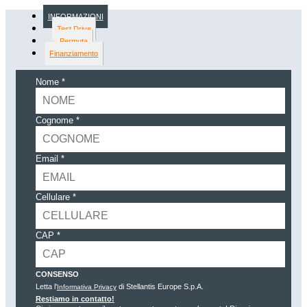
INFORMAZIONI
Test Drive
Permuta
Finanziamento
Nome *
Cognome *
Email *
Cellulare *
CAP *
CONSENSO
Letta l'
di Stellantis Europe S.p.A.
Informativa Privacy
Restiamo in contatto!