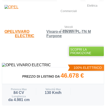
Elettrica
Veicoli
Commerciali
OPEL
VIVARO
Vivaro-e 49kWh PL-TN M
ELECTRIC
Furgone
OGGI TUA AD UN PREZZO
SCOPRI LA
PROMOZIONE
SPECIALE
Offerta Limitata
100% ELETTRICO
46.678 €
PREZZO DI LISTINO DA
Potenza Max
Velocità Max
84 CV
130 Km/h
Lunghezza
da 4.981 cm