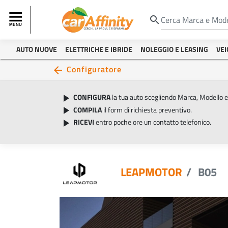
search
AUTO NUOVE
ELETTRICHE E IBRIDE
NOLEGGIO E LEASING
VEI
Configuratore
arrow_back
CONFIGURA
la tua auto scegliendo Marca, Modello 
play_arrow
COMPILA
il form di richiesta preventivo.
play_arrow
RICEVI
entro poche ore un contatto telefonico.
play_arrow
LEAPMOTOR
B05