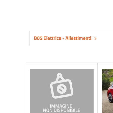
B05 Elettrica - Allestimenti
keyboard_arrow_right