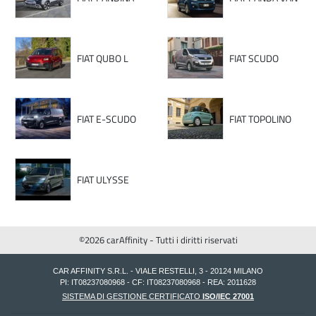
FIAT QUBO L
FIAT SCUDO
FIAT E-SCUDO
FIAT TOPOLINO
FIAT ULYSSE
©2026 carAffinity - Tutti i diritti riservati
CAR AFFINITY S.R.L. - VIALE RESTELLI, 3 - 20124 MILANO
PI: IT08237080968 - CF: IT08237080968 - REA: 2011628
SISTEMA DI GESTIONE CERTIFICATO
ISO/IEC 27001