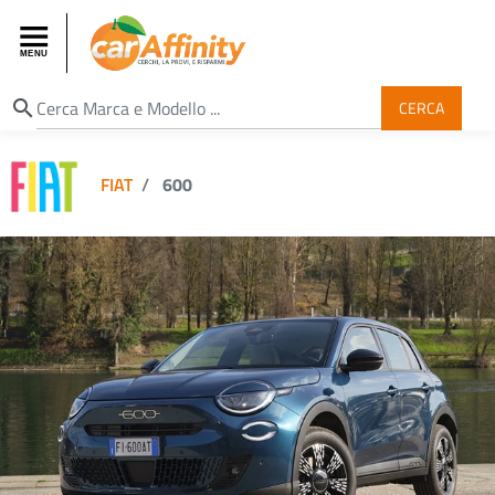
search
CERCA
FIAT
600