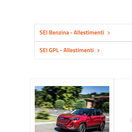
SEI Benzina - Allestimenti
keyboard_arrow_right
SEI GPL - Allestimenti
keyboard_arrow_right