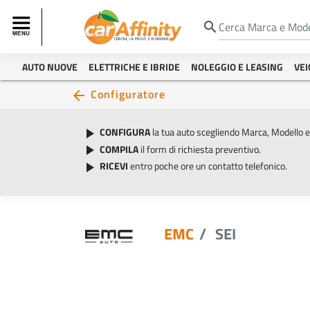
search
AUTO NUOVE
ELETTRICHE E IBRIDE
NOLEGGIO E LEASING
VEI
Configuratore
arrow_back
CONFIGURA
la tua auto scegliendo Marca, Modello 
play_arrow
COMPILA
il form di richiesta preventivo.
play_arrow
RICEVI
entro poche ore un contatto telefonico.
play_arrow
EMC
SEI