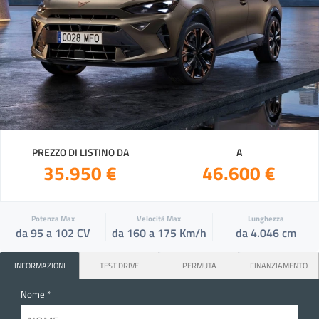
PREZZO DI LISTINO DA
A
35.950 €
46.600 €
Potenza Max
Velocità Max
Lunghezza
da 95 a 102 CV
da 160 a 175 Km/h
da 4.046 cm
INFORMAZIONI
TEST DRIVE
PERMUTA
FINANZIAMENTO
Nome *