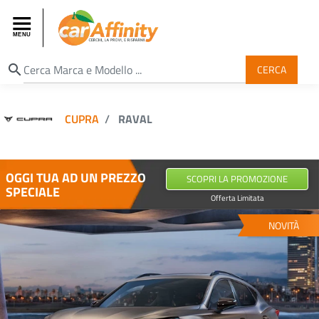
search
CERCA
CUPRA
RAVAL
OGGI TUA AD UN PREZZO
SCOPRI LA PROMOZIONE
SPECIALE
Offerta Limitata
NOVITÀ