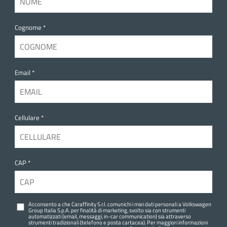
Cognome *
Email *
Cellulare *
CAP *
Acconsento a che Caraffinity S.r.l. comunichi i miei dati personali a Volkswagen
Group Italia S.p.A. per finalità di marketing, svolto sia con strumenti
automatizzati (email, messaggi, in-car communication) sia attraverso
strumenti tradizionali (telefono e posta cartacea). Per maggiori informazioni