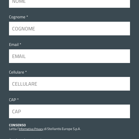
Cognome *
Email *
Cellulare *
CAP *
CONSENSO
Letta l'
di Stellantis Europe S.p.A.
Informativa Privacy