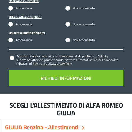
Restiamo in contatto!
Acconsento
Non acconsento
Ottieni offerte migliori!
Acconsento
Non acconsento
Unisciti ai nostri Partners!
Acconsento
Non acconsento
Desidero ricevere comunicazioni commerciali da parte di
carAffinity
relative ad offerte e promozioni del settore automobilistico, nelle modalità
indicate nell'
informativa privacy di carAffinity
SCEGLI L'ALLESTIMENTO DI ALFA ROMEO
GIULIA
GIULIA Benzina - Allestimenti
keyboard_arrow_right