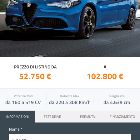
PREZZO DI LISTINO DA
A
52.750 €
102.800 €
Potenza Max
Velocità Max
Lunghezza
da 160 a 519 CV
da 220 a 308 Km/h
da 4.639 cm
INFORMAZIONI
TEST DRIVE
PERMUTA
FINANZIAMENTO
Nome *