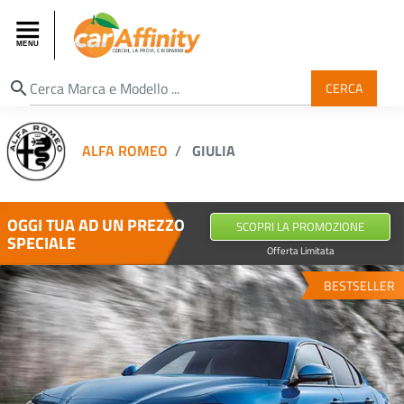
search
CERCA
ALFA ROMEO
GIULIA
OGGI TUA AD UN PREZZO
SCOPRI LA PROMOZIONE
SPECIALE
Offerta Limitata
BESTSELLER