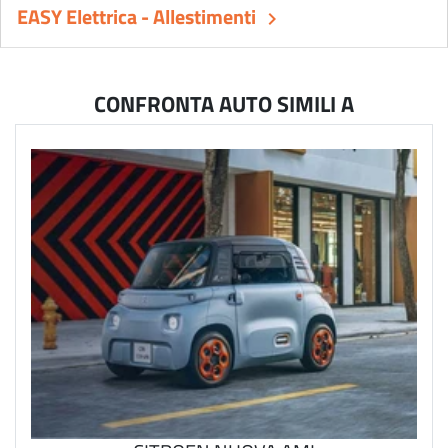
EASY Elettrica - Allestimenti
keyboard_arrow_right
CONFRONTA AUTO SIMILI A