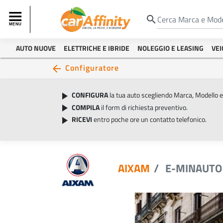
search
AUTO NUOVE
ELETTRICHE E IBRIDE
NOLEGGIO E LEASING
VEI
Configuratore
arrow_back
CONFIGURA
la tua auto scegliendo Marca, Modello 
play_arrow
COMPILA
il form di richiesta preventivo.
play_arrow
RICEVI
entro poche ore un contatto telefonico.
play_arrow
AIXAM
E-MINAUTO