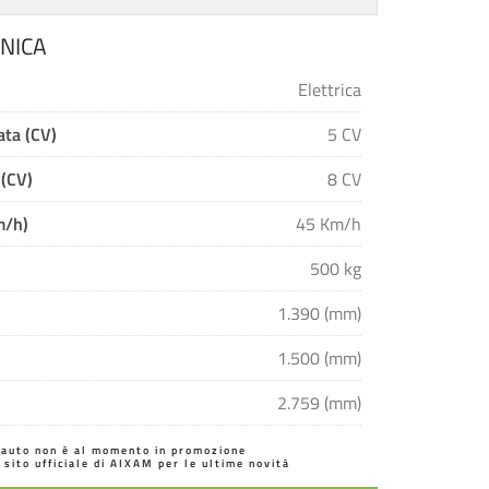
NICA
Elettrica
ta (CV)
5 CV
 (CV)
8 CV
m/h)
45 Km/h
500 kg
1.390 (mm)
1.500 (mm)
2.759 (mm)
'auto non è al momento in promozione
l sito ufficiale di AIXAM per le ultime novità