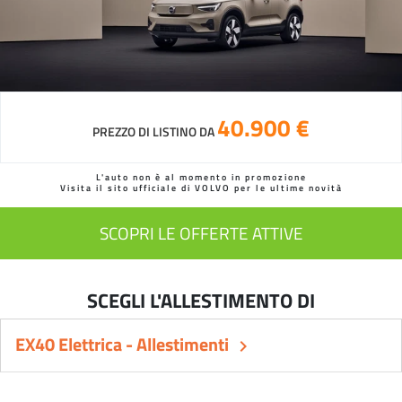
40.900 €
PREZZO DI LISTINO DA
L'auto non è al momento in promozione
Visita il sito ufficiale di VOLVO per le ultime novità
SCOPRI LE OFFERTE ATTIVE
SCEGLI L'ALLESTIMENTO DI
EX40 Elettrica - Allestimenti
keyboard_arrow_right