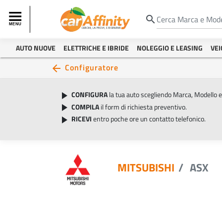
search
AUTO NUOVE
ELETTRICHE E IBRIDE
NOLEGGIO E LEASING
VEI
Configuratore
arrow_back
CONFIGURA
la tua auto scegliendo Marca, Modello 
play_arrow
COMPILA
il form di richiesta preventivo.
play_arrow
RICEVI
entro poche ore un contatto telefonico.
play_arrow
MITSUBISHI
ASX