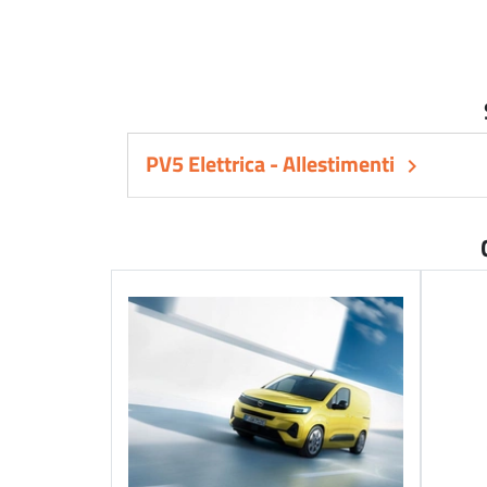
PV5 Elettrica - Allestimenti
keyboard_arrow_right