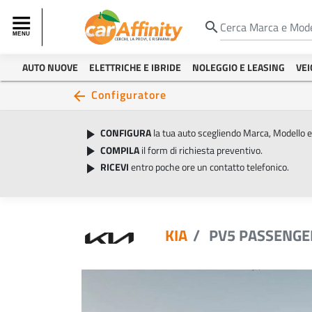
search
AUTO NUOVE
ELETTRICHE E IBRIDE
NOLEGGIO E LEASING
VEI
Configuratore
arrow_back
CONFIGURA
la tua auto scegliendo Marca, Modello 
play_arrow
COMPILA
il form di richiesta preventivo.
play_arrow
RICEVI
entro poche ore un contatto telefonico.
play_arrow
KIA
PV5 PASSENGE