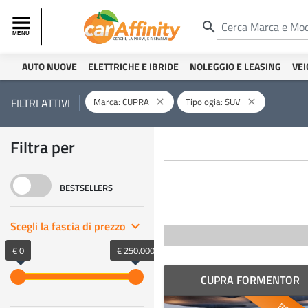
search
AUTO NUOVE
ELETTRICHE E IBRIDE
NOLEGGIO E LEASING
VEI
Marca: CUPRA
Tipologia: SUV
FILTRI ATTIVI
close
close
Filtra per
BESTSELLERS
Scegli la fascia di prezzo
keyboard_arrow_right
€ 0
€ 250.000
CUPRA FORMENTOR