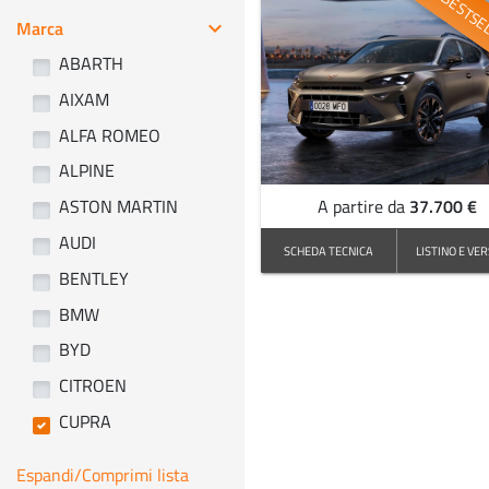
BESTSE
Marca
keyboard_arrow_right
ABARTH
AIXAM
ALFA ROMEO
ALPINE
37.700 €
ASTON MARTIN
A partire da
AUDI
SCHEDA TECNICA
LISTINO E VER
BENTLEY
BMW
BYD
CITROEN
CUPRA
Espandi/Comprimi lista