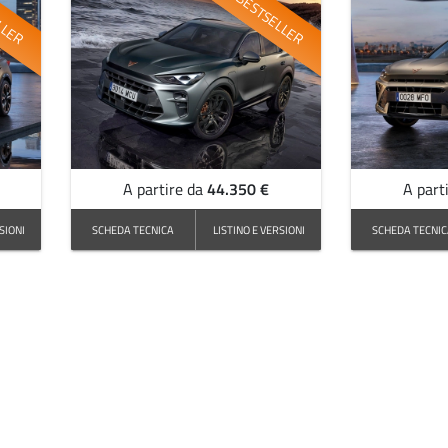
LLER
BESTSELLER
44.350 €
A partire da
A part
SIONI
SCHEDA TECNICA
LISTINO E VERSIONI
SCHEDA TECNI