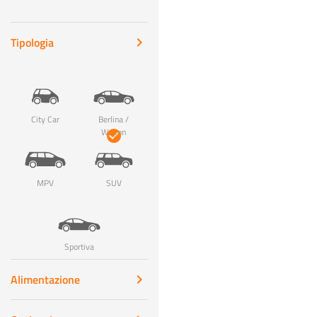
Tipologia
keyboard_arrow_right
City Car
Berlina /
Wagon
check_circle
MPV
SUV
Sportiva
Alimentazione
keyboard_arrow_right