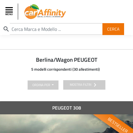
search
CERCA
Berlina/Wagon PEUGEOT
5 modelli corrispondenti (30 allestimenti)
chevron_right
MOSTRA FILTRI
ORDINA PER
PEUGEOT 308
BESTSELLER