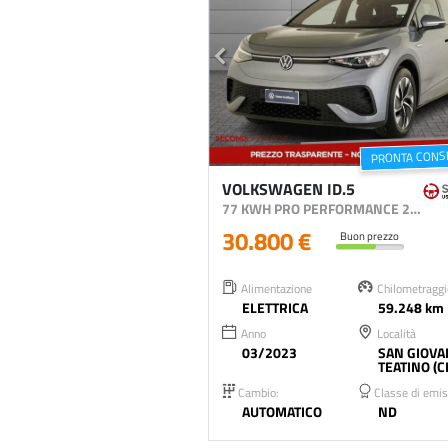
PRONTA CONS
VOLKSWAGEN ID.5
77 KWH PRO PERFORMANCE 204CV
30.800 €
Buon prezzo
Alimentazione
Chilometraggi
ELETTRICA
59.248 km
Anno
Località
03/2023
SAN GIOVA
TEATINO (C
Cambio:
Classe di emis
AUTOMATICO
ND