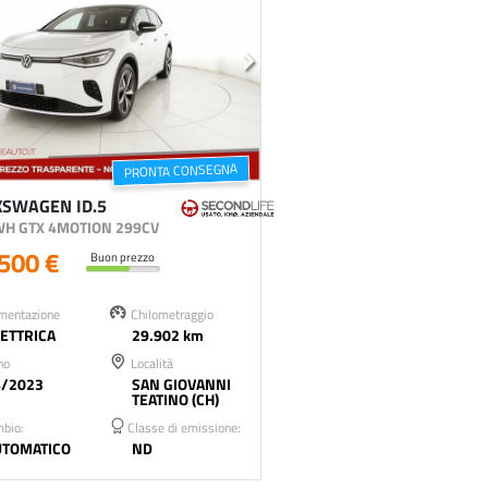
PRONTA CONSEGNA
KSWAGEN ID.5
WH GTX 4MOTION 299CV
500 €
Buon prezzo
mentazione
Chilometraggio
ETTRICA
29.902 km
no
Località
4/2023
SAN GIOVANNI
TEATINO (CH)
bio:
Classe di emissione:
UTOMATICO
ND