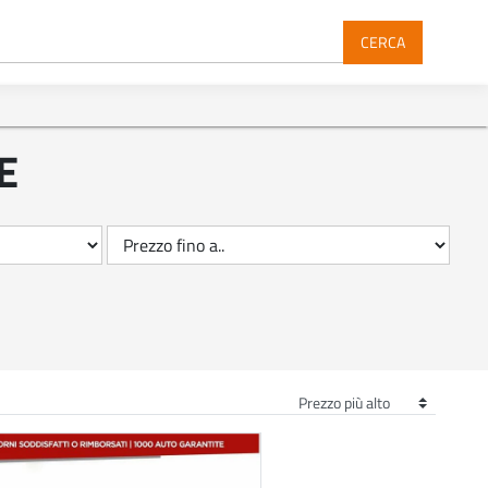
CERCA
E