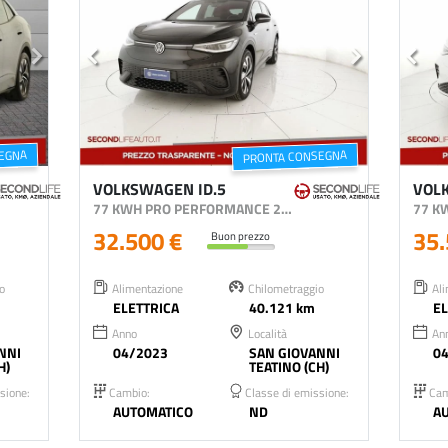
EGNA
PRONTA CONSEGNA
VOLKSWAGEN ID.5
VOL
77 KWH PRO PERFORMANCE 204CV
77 K
32.500 €
35.
Buon prezzo
o
Alimentazione
Chilometraggio
Ali
ELETTRICA
40.121 km
EL
Anno
Località
An
NNI
04/2023
SAN GIOVANNI
0
H)
TEATINO (CH)
sione:
Cambio:
Classe di emissione:
Cam
AUTOMATICO
ND
A