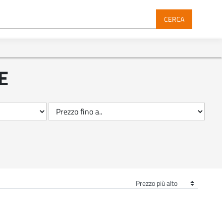
CERCA
E