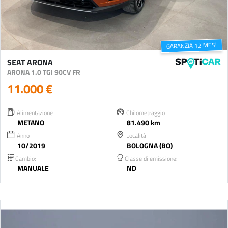
GARANZIA 12 MESI
SEAT ARONA
ARONA 1.0 TGI 90CV FR
11.000 €
Alimentazione
Chilometraggio
METANO
81.490 km
Anno
Località
10/2019
BOLOGNA (BO)
Cambio:
Classe di emissione:
MANUALE
ND