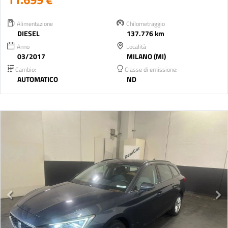
Alimentazione
Chilometraggio
DIESEL
137.776 km
Anno
Località
03/2017
MILANO (MI)
Cambio:
Classe di emissione:
AUTOMATICO
ND