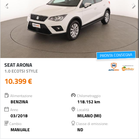
PRONTA CONSEGNA
SEAT ARONA
1.0 ECOTSI STYLE
10.399 €
Alimentazione
Chilometraggio
BENZINA
118.152 km
Anno
Località
03/2018
MILANO (MI)
Cambio:
Classe di emissione:
MANUALE
ND