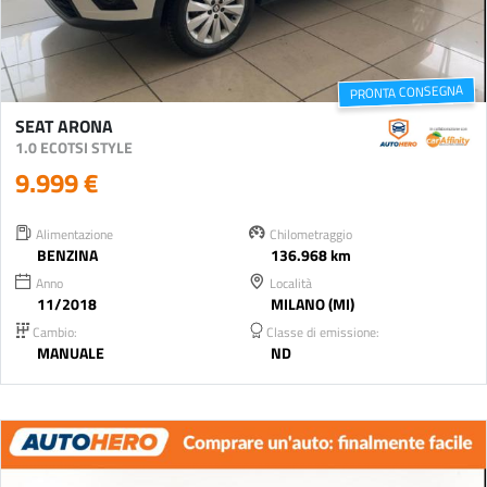
PRONTA CONSEGNA
SEAT ARONA
1.0 ECOTSI STYLE
9.999 €
Alimentazione
Chilometraggio
BENZINA
136.968 km
Anno
Località
11/2018
MILANO (MI)
Cambio:
Classe di emissione:
MANUALE
ND