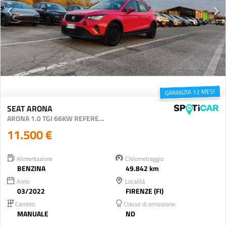
GARANZIA 12 MESI
SEAT ARONA
ARONA 1.0 TGI 66KW REFERENCE
11.500 €
Alimentazione
Chilometraggio
BENZINA
49.842 km
Anno
Località
03/2022
FIRENZE (FI)
Cambio:
Classe di emissione:
MANUALE
ND