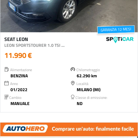
GARANZIA 12 MESI
SEAT LEON
LEON SPORTSTOURER 1.0 TSI 90 CV BUSINESS
11.990 €
Alimentazione
Chilometraggio
BENZINA
62.290 km
Anno
Località
01/2022
MILANO (MI)
Cambio:
Classe di emissione:
MANUALE
ND