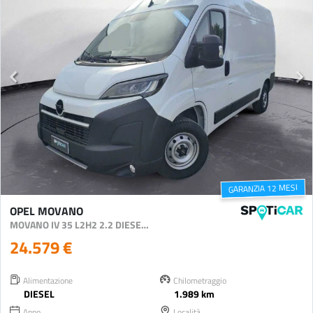
GARANZIA 12 MESI
OPEL MOVANO
MOVANO IV 35 L2H2 2.2 DIESEL 140CV S&S
24.579 €
Alimentazione
Chilometraggio
DIESEL
1.989 km
Anno
Località