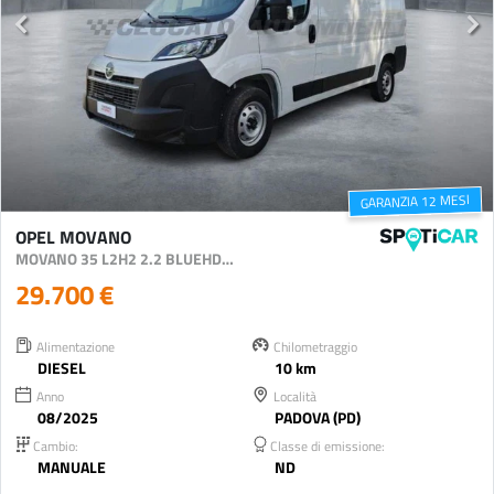
GARANZIA 12 MESI
OPEL MOVANO
MOVANO 35 L2H2 2.2 BLUEHDI 140CV S AND S
29.700 €
Alimentazione
Chilometraggio
DIESEL
10 km
Anno
Località
08/2025
PADOVA (PD)
Cambio:
Classe di emissione:
MANUALE
ND