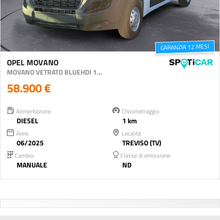
GARANZIA 12 MESI
OPEL MOVANO
MOVANO VETRATO BLUEHDI 140CV S&S L2H2 ALLESTITO FOCACCIA
58.900 €
Alimentazione
Chilometraggio
DIESEL
1 km
Anno
Località
06/2025
TREVISO (TV)
Cambio:
Classe di emissione:
MANUALE
ND