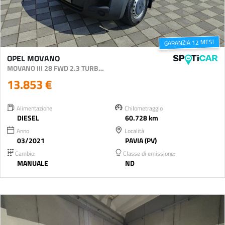
GARANZIA 12 MESI
OPEL MOVANO
MOVANO III 28 FWD 2.3 TURBO D 135CV L1H1
13.853 €
Alimentazione
Chilometraggio
DIESEL
60.728 km
Anno
Località
03/2021
PAVIA (PV)
Cambio:
Classe di emissione:
MANUALE
ND