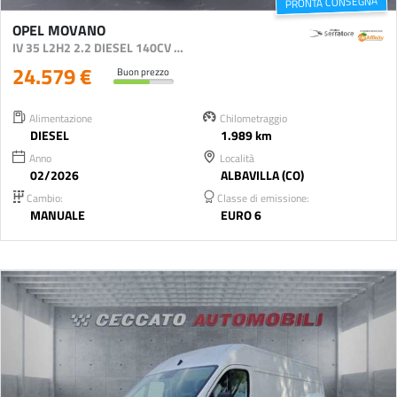
PRONTA CONSEGNA
OPEL MOVANO
IV 35 L2H2 2.2 DIESEL 140CV S&S
24.579 €
Buon prezzo
Alimentazione
Chilometraggio
DIESEL
1.989 km
Anno
Località
02/2026
ALBAVILLA (CO)
Cambio:
Classe di emissione:
MANUALE
EURO 6