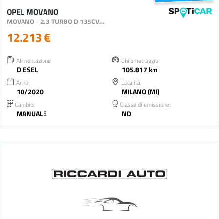
OPEL MOVANO
MOVANO - 2.3 TURBO D 135CV L1H1 E6D-TEMP
12.213 €
Alimentazione
Chilometraggio
DIESEL
105.817 km
Anno
Località
10/2020
MILANO (MI)
Cambio:
Classe di emissione:
MANUALE
ND