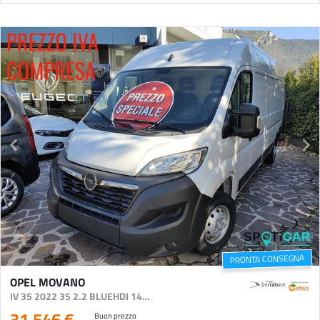
PRONTA CONSEGNA
OPEL MOVANO
IV 35 2022 35 2.2 BLUEHDI 140CV S&S L3H2 (EDITION)
31.546 €
Buon prezzo