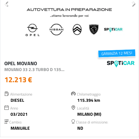
GARANZIA 12 MESI
OPEL MOVANO
MOVANO 33 2.3 TURBO D 135CV PM-TM FWD FURGONE
12.213 €
Alimentazione
Chilometraggio
DIESEL
115.394 km
Anno
Località
03/2021
MILANO (MI)
Cambio:
Classe di emissione:
MANUALE
ND