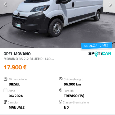
GARANZIA 12 MESI
OPEL MOVANO
MOVANO 35 2.2 BLUEHDI 140 S&S PLM-TM FURGONE
17.900 €
Alimentazione
Chilometraggio
DIESEL
96.900 km
Anno
Località
06/2024
TREVISO (TV)
Cambio:
Classe di emissione:
MANUALE
ND