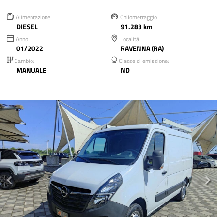
Alimentazione
Chilometraggio
DIESEL
91.283 km
Anno
Località
01/2022
RAVENNA (RA)
Cambio:
Classe di emissione:
MANUALE
ND