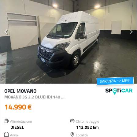
GARANZIA 12 MESI
OPEL MOVANO
MOVANO 35 2.2 BLUEHDI 140 S AND S L3H3 (IVA ESCL.)
14.990 €
Alimentazione
Chilometraggio
DIESEL
113.052 km
Anno
Località