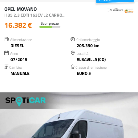
OPEL MOVANO
II 35 2.3 CDTI 163CV L2 CARRO HD S&S E5+
16.382 €
Buon prezzo
Alimentazione
Chilometraggio
DIESEL
205.390 km
Anno
Località
07/2015
ALBAVILLA (CO)
Cambio:
Classe di emissione:
MANUALE
EURO 5