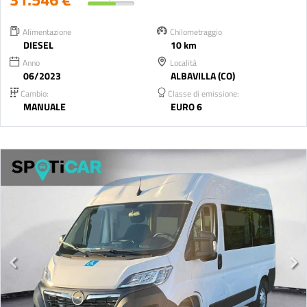
Alimentazione
Chilometraggio
DIESEL
10 km
Anno
Località
06/2023
ALBAVILLA (CO)
Cambio:
Classe di emissione:
MANUALE
EURO 6