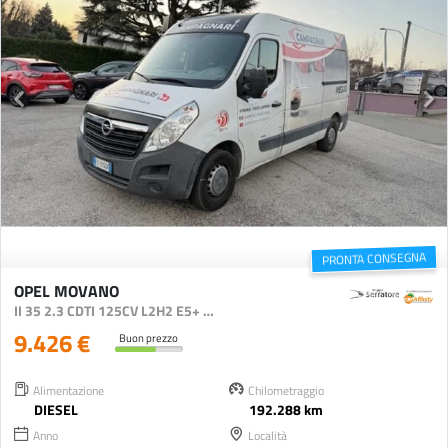
PRONTA CONSEGNA
OPEL MOVANO
II 35 2.3 CDTI 125CV L2H2 E5+ F.L.
9.426 €
Buon prezzo
Alimentazione
Chilometraggio
DIESEL
192.288 km
Anno
Località