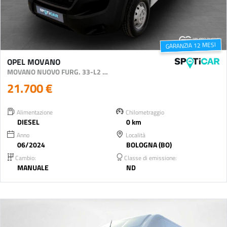
GARANZIA 12 MESI
OPEL MOVANO
MOVANO NUOVO FURG. 33-L2 H2 BLUEHDI S AND S 120
21.700 €
Alimentazione
Chilometraggio
DIESEL
0 km
Anno
Località
06/2024
BOLOGNA (BO)
Cambio:
Classe di emissione:
MANUALE
ND