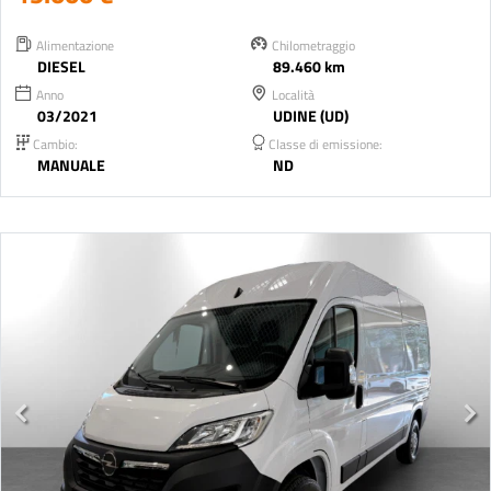
Alimentazione
Chilometraggio
DIESEL
89.460 km
Anno
Località
03/2021
UDINE (UD)
Cambio:
Classe di emissione:
MANUALE
ND