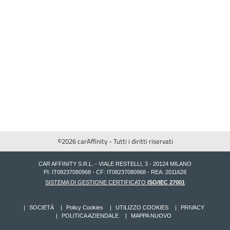
©2026 carAffinity - Tutti i diritti riservati
CAR AFFINITY S.R.L. - VIALE RESTELLI, 3 - 20124 MILANO
PI: IT08237080968 - CF: IT08237080968 - REA: 2011628
SISTEMA DI GESTIONE CERTIFICATO
ISO/IEC 27001
SOCIETÀ
Policy Cookies
UTILIZZO COOKIES
PRIVACY
POLITICA AZIENDALE
MAPPA NUOVO