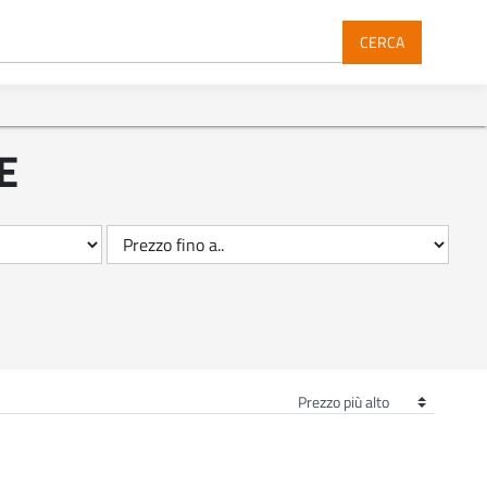
CERCA
E