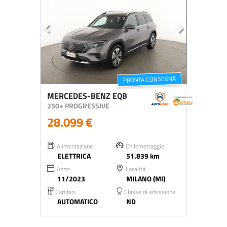
PRONTA CONSEGNA
MERCEDES-BENZ EQB
250+ PROGRESSIVE
28.099 €
Alimentazione
Chilometraggio
ELETTRICA
51.839 km
Anno
Località
11/2023
MILANO (MI)
Cambio:
Classe di emissione:
AUTOMATICO
ND